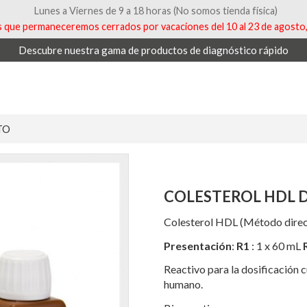
Lunes a Viernes de 9 a 18 horas (No somos tienda física)
que permaneceremos cerrados por vacaciones del 10 al 23 de agosto, 
Descubre nuestra gama de productos de diagnóstico rápido
TO
COLESTEROL HDL 
Colesterol HDL (Método direc
Presentación
:
R1
: 1 x 60 mL
Reactivo para la dosificación
c
humano.