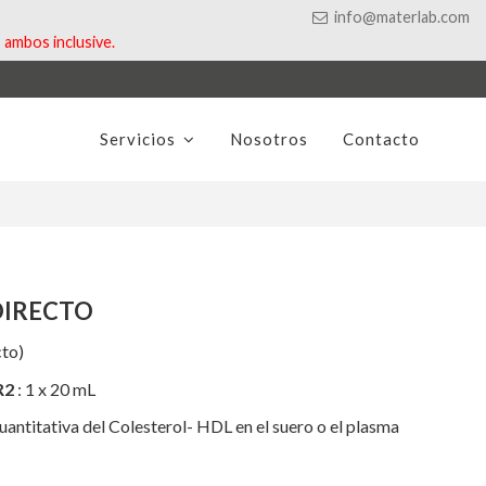
info@materlab.com
ambos inclusive.
Servicios
Nosotros
Contacto
DIRECTO
to)
R2
: 1 x 20 mL
uantitativa del Colesterol- HDL
en el suero o el plasma